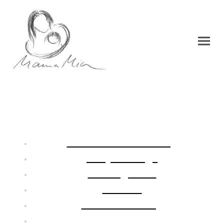
Geburtsvorbereitung
Babymassage
Musikgarten
Beikost
Schlafberatung
Yoga in der Schwangerschaft