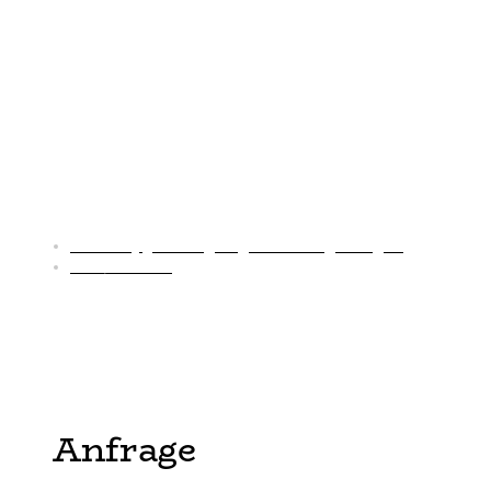
Aktuelle Kurse
Workshop Baby- und Kleinkindschlaf
Samstag, 04.07.26 von 10:30-13:00 Uhr
Kosten: 40€ pro Person, 50€ pro Paar
Anmeldung:
lisa.witecy@bindungsweg-familienbegleitung.de
0179/2273898
Anfrage