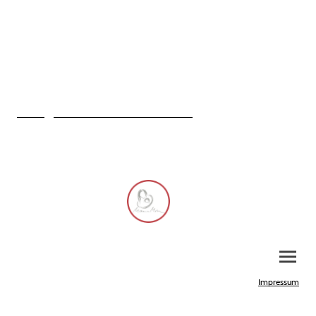
Oelder Straße 26
59269 Beckum
Tel. 0 25 21 - 82 50 52
info@mama-mia-online.de
Impressum