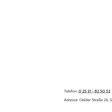
ungskurse
ckbildungskurse statt.
 unsere Listen eintragen und wir melden uns bei ih
Telefon:
0 25 21 - 82 50 52
Adresse: Oelder Straße 26,