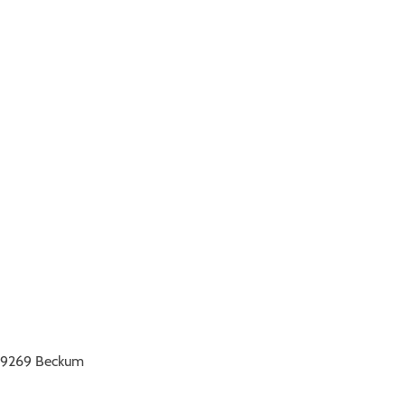
nen, wenn ein passender
 59269 Beckum