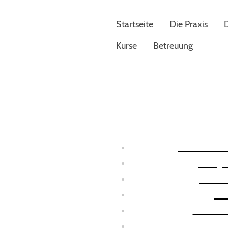
Startseite
Die Praxis
Kurse
Betreuung
Geburtsv
Baby
Musi
Be
Schla
Yoga in der 