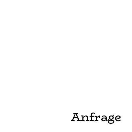
Immer wieder Rückbild
Es finden immer wieder Rü
Lassen sie sich einfach in
Kurs startet
Anfrage