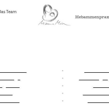
Das Team
Hebammenprax
orbereitung
Rückbild
massage
Krabbelgrup
kgarten
Erste
ikost
Natürlich
fberatung
Stillvo
Schwangerschaft